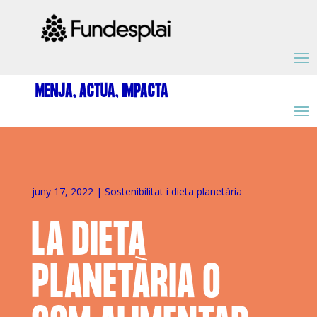
ACTIVITATS D'ESTIU
MENJA, ACTUA, IMPACTA
MÓN ESCOLAR
ALBERG CENTRE ESPLAI
juny 17, 2022
|
Sostenibilitat i dieta planetària
LA DIETA
FORMACIÓ
PLANETÀRIA O
CASES DE COLÒNIES