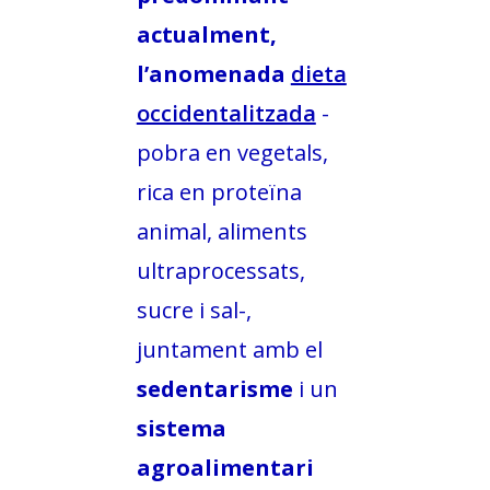
actualment,
COL·LABORA
l’anomenada
dieta
Fes voluntariat
occidentalitzada
-
Fes un donatiu
pobra en vegetals,
Treballa amb nosaltres
rica en proteïna
animal, aliments
ultraprocessats,
sucre i sal-,
juntament amb el
sedentarisme
i un
sistema
agroalimentari