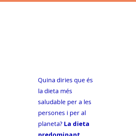
L'equip
Missió i valors
Els comptes clars
Memòria d'activitats
Proposta educativa
ACTUALITAT
Quina diries que és
Notícies
la dieta més
Butlletins
saludable per a les
Diari de la Fundació
persones i per al
Fundesplai als mitjans
planeta?
La dieta
Xarxes socials
predominant