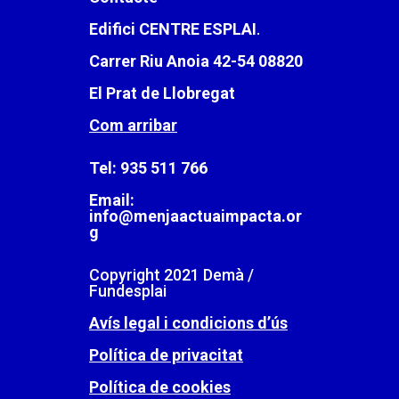
Edifici CENTRE ESPLAI
.
Carrer Riu Anoia 42-54 08820
El Prat de Llobregat
Com arribar
Tel:
935 511 766
Email:
info@menjaactuaimpacta.or
g
Copyright 2021 Demà /
Fundesplai
Avís legal i condicions d’ús
Política de privacitat
Política de cookies