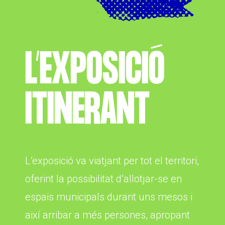
ACCIÓ SOCIAL I JOVES
ESPLAIS
L’EXPOSICIÓ
SUPORT TERCER SECTOR
ITINERANT
L’exposició va viatjant per tot el territori,
oferint la possibilitat d’allotjar-se en
espais municipals durant uns mesos i
CONEIX FUNDESPLAI
així arribar a més persones, apropant
La Fundació