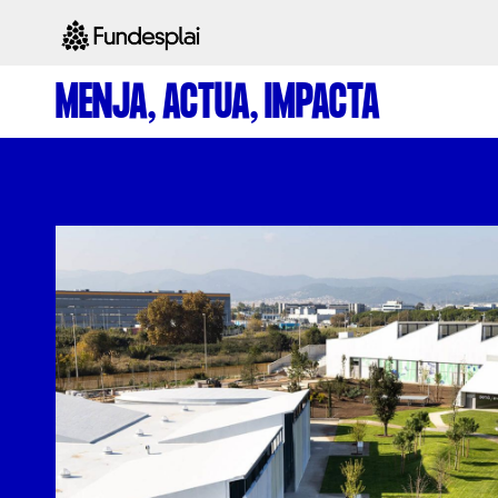
MENJA, ACTUA, IMPACTA
ACTIVITATS D'ESTIU
CASES DE COLÒNIES
A
CONEIX FUNDESPLAI
La Fundació
L'equip
Missió i val