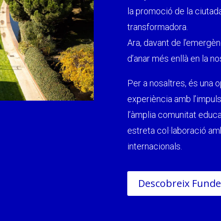
clars
Fundesplai als mitjans
la promoció de la ciutada
tivitats
Xarxes socials
transformadora.
ucativa
Ara, davant de l’emergènc
d’anar més enllà en la no
Per a nosaltres, és una o
experiència amb l’impuls 
l’àmplia comunitat educati
estreta col·laboració amb
internacionals.
Descobreix Funde