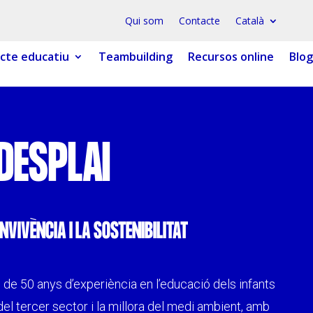
Qui som
Contacte
Català
cte educatiu
Teambuilding
Recursos online
Blog
 ESPLAI
FORMACIÓ
SUPORT TERCER SECTOR
DESPLAI
NVIVÈNCIA I LA SOSTENIBILITAT
LABORA
Fes voluntariat
de 50 anys d’experiència en l’educació dels infants
Fes un donatiu
 del tercer sector i la millora del medi ambient, amb
Treballa amb nosaltres