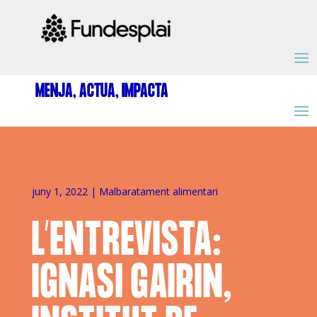
ACTIVITATS D'ESTIU
MENJA, ACTUA, IMPACTA
MÓN ESCOLAR
ALBERG CENTRE ESPLAI
juny 1, 2022
|
Malbaratament alimentari
L’ENTREVISTA:
FORMACIÓ
IGNASI GAIRIN,
CASES DE COLÒNIES