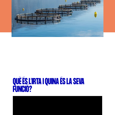
L'equip
Missió i valors
Els comptes clars
Memòria d'activitats
Proposta educativa
ACTUALITAT
Notícies
QUÈ ÉS L’IRTA I QUINA ÉS LA SEVA
Butlletins
FUNCIÓ?
Diari de la Fundació
Fundesplai als mitjans
Xarxes socials