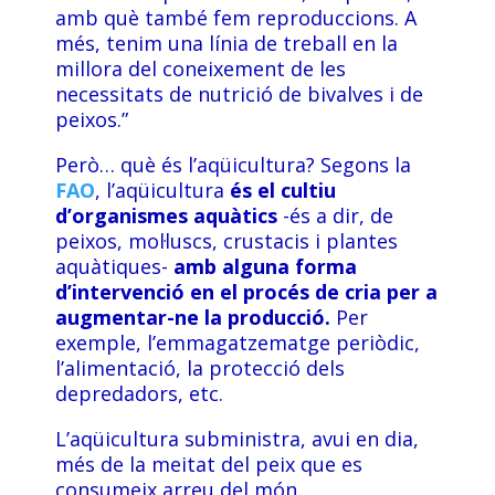
amb què també fem reproduccions. A
més, tenim una línia de treball en la
millora del coneixement de les
necessitats de nutrició de bivalves i de
peixos.”
Però… què és l’aqüicultura? Segons la
FAO
, l’aqüicultura
és el cultiu
d’organismes aquàtics
-és a dir, de
peixos, mol·luscs, crustacis i plantes
aquàtiques-
amb alguna forma
d’intervenció en el procés de cria per a
augmentar-ne la producció.
Per
exemple, l’emmagatzematge periòdic,
l’alimentació, la protecció dels
depredadors, etc.
L’aqüicultura subministra, avui en dia,
més de la meitat del peix que es
consumeix arreu del món.