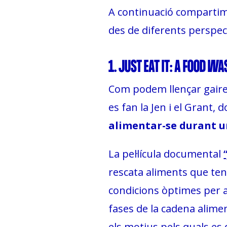
A continuació comparti
des de diferents perspec
1. JUST EAT IT: A FOOD WA
Com podem llençar gaire
es fan la Jen i el Grant
alimentar-se durant u
La pel·lícula documental
rescata aliments que ten
condicions òptimes per a
fases de la cadena alimen
els motius pels quals es