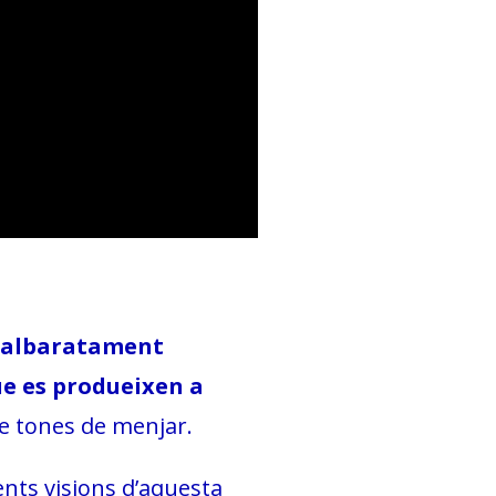
albaratament
ue es produeixen a
de tones de menjar.
rents visions d’aquesta