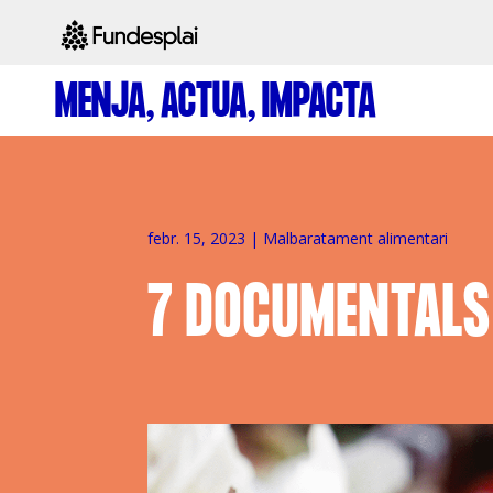
MENJA, ACTUA, IMPACTA
ACTIVITATS D'ESTIU
CASES DE COLÒNIES
A
febr. 15, 2023
|
Malbaratament alimentari
7 DOCUMENTALS
CONEIX FUNDESPLAI
La Fundació
L'equip
Missió i val