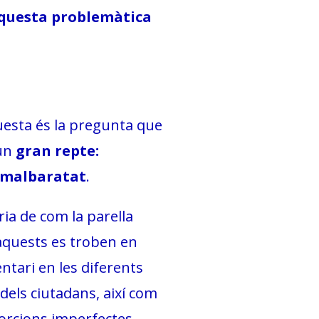
questa problemàtica
uesta és la pregunta que
 un
gran repte:
i malbaratat
.
ria de com la parella
 aquests es troben en
tari en les diferents
 dels ciutadans, així com
oporcions imperfectes…