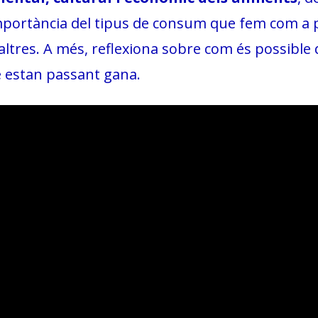
 importància del tipus de consum que fem com a p
ltres. A més, reflexiona sobre com és possible 
 estan passant gana.