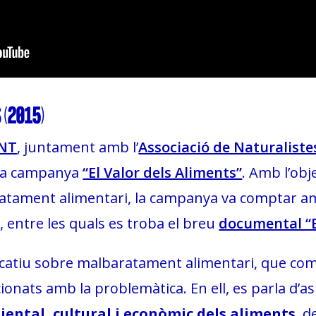
 (2015)
ENT
, juntament amb l’
Associació de Naturaliste
 la campanya
“El Valor dels Aliments”
. Amb l’obje
atament alimentari, la campanya va comptar amb 
ó, entre les quals es troba el breu
documental “E
licatiu sobre malbaratament alimentari, que com
cionats amb la problemàtica. En ell, es parla d’
ental, cultural i econòmic dels aliments
, d