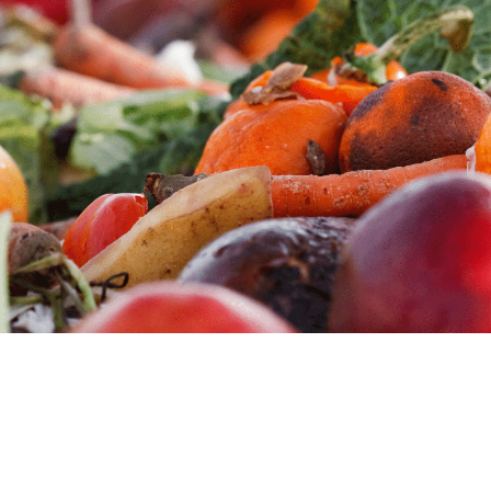
clars
Fundesplai als mitjans
tivitats
Xarxes socials
ucativa