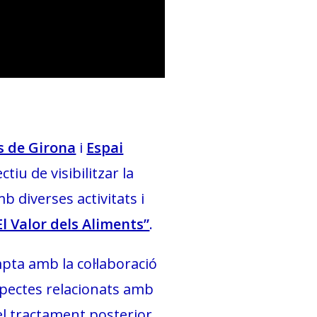
s de Girona
i
Espai
ctiu de visibilitzar la
diverses activitats i
l Valor dels Aliments”
.
pta amb la col·laboració
aspectes relacionats amb
el tractament posterior