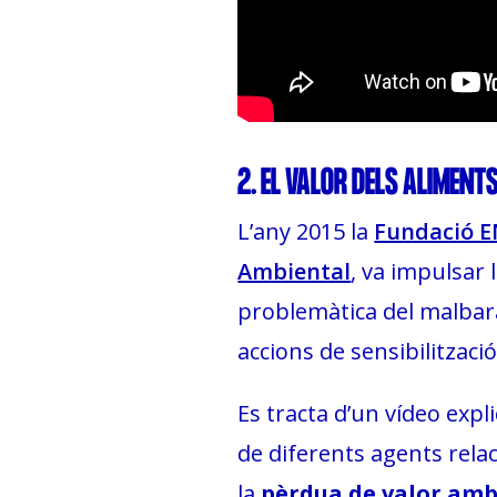
2. EL VALOR DELS ALIMENTS
L’any 2015 la
Fundació 
Ambiental
, va impulsar
problemàtica del malbar
accions de sensibilitzaci
Es tracta d’un vídeo exp
de diferents agents rela
la
pèrdua de valor ambi