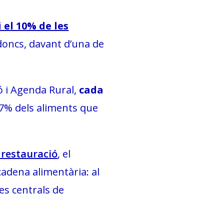
i el 10% de les
doncs, davant d’una de
ó i Agenda Rural,
cada
 7% dels aliments que
a restauració
, el
adena alimentària: al
les centrals de