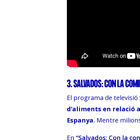
3. SALVADOS: CON LA COMI
El programa de televisió
d’aliments en relació 
Espanya
. Mentre milion
En
“Salvados: Con la co