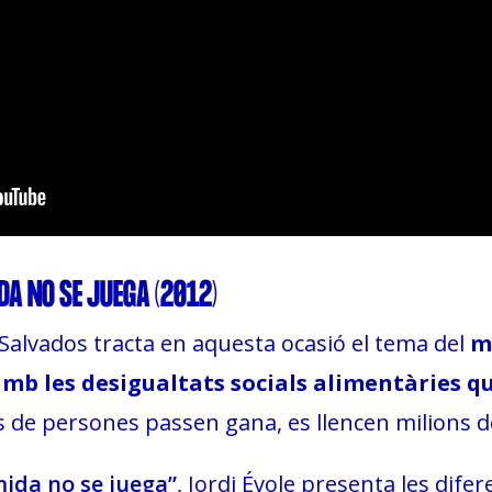
DA NO SE JUEGA (2012)
 Salvados tracta en aquesta ocasió el tema del
m
amb les desigualtats socials alimentàries q
s de persones passen gana, es llencen milions 
mida no se juega”
, Jordi Évole presenta les dife