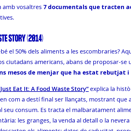
m amb vosaltres
7 documentals que tracten a
tives.
STE STORY (2014)
bé el 50% dels aliments a les escombraries? Aq
, dos ciutadans americans, abans de proposar-se
ns mesos de menjar que ha estat rebutjat 
“Just Eat It: A Food Waste Story”
explica la histò
en com a destí final ser llançats, mostrant que
l seu consum. Es tracta el malbaratament alimen
tària: les granges, la venda al detall o la nevera
 descarten els aliments: dates de caducitat, pr