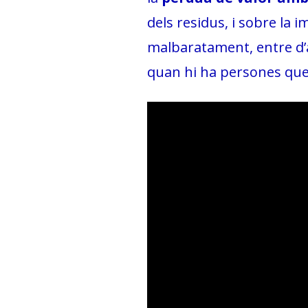
dels residus, i sobre la
malbaratament, entre d’a
quan hi ha persones que