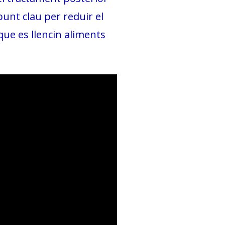
unt clau per reduir el
que es llencin aliments