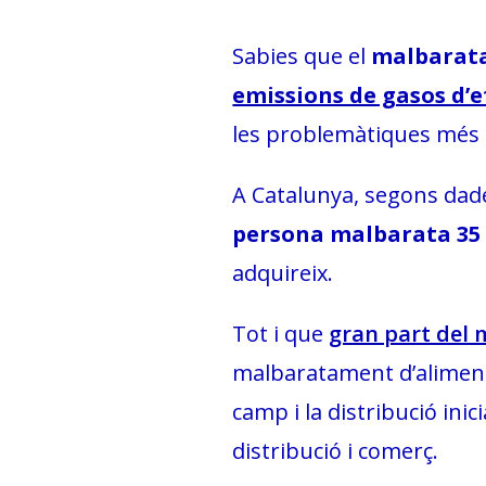
Sabies que el
malbarata
emissions de gasos d’e
les problemàtiques més g
A Catalunya, segons dades
persona malbarata 35 
adquireix.
Tot i que
gran part del m
malbaratament d’aliments
camp i la distribució inic
distribució i comerç.