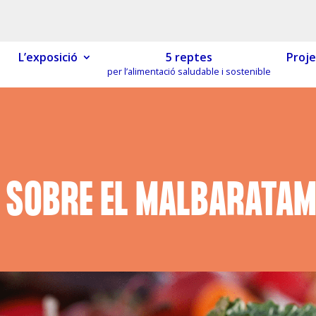
L’exposició
5 reptes
Proje
per l’alimentació saludable i sostenible
MÓN ESCOLAR
ALBERG CENTRE
CCIÓ SOCIAL I JOVES
ESPLAIS
 SOBRE EL MALBARATAM
ACTUALITAT
COL·
Notícies
Butlletins
ors
Diari de la Fundació