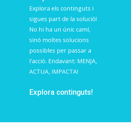
Explora els continguts i
L'equip
sigues part de la solució!
Missió i valors
No hi ha un únic camí,
Els comptes clars
sinó moltes solucions
Memòria d'activitats
possibles per passar a
Proposta educativa
l'acció. Endavant: MENJA,
ACTUA, IMPACTA!
ACTUALITAT
Notícies
Explora continguts!
Butlletins
Diari de la Fundació
Fundesplai als mitjans
Xarxes socials