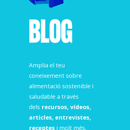
ACCIÓ SOCIAL I JOVES
BLOG
ESPLAIS
SUPORT TERCER SECTOR
Amplia el teu
coneixement sobre
alimentació sostenible i
saludable a través
dels
recursos, vídeos,
articles, entrevistes,
CONEIX FUNDESPLAI
receptes
i molt més.
La Fundació