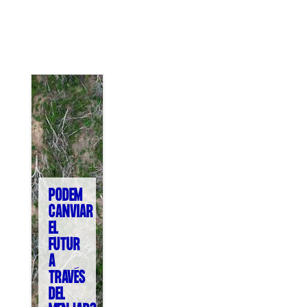
COL·LABORA
Fes voluntariat
Fes un donatiu
Treballa amb nosaltres
PODEM
CANVIAR
EL
FUTUR
A
TRAVÉS
DEL