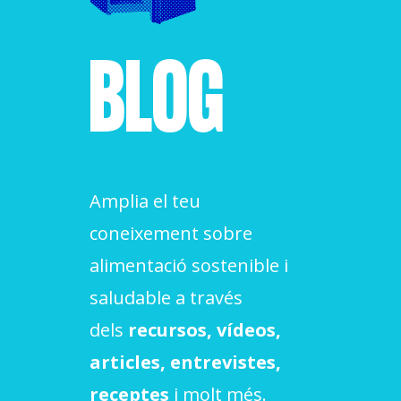
ACCIÓ SOCIAL I JOVES
BLOG
ESPLAIS
SUPORT TERCER SECTOR
Amplia el teu
coneixement sobre
alimentació sostenible i
saludable a través
dels
recursos, vídeos,
articles, entrevistes,
CONEIX FUNDESPLAI
receptes
i molt més.
La Fundació