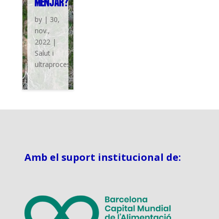
MENJAR?
by
|
30,
nov.,
2022
|
Salut i
ultraprocessats
Amb el suport institucional de: