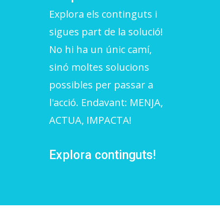
Explora els continguts i
L'equip
sigues part de la solució!
Missió i valors
No hi ha un únic camí,
Els comptes clars
sinó moltes solucions
Memòria d'activitats
possibles per passar a
Proposta educativa
l'acció. Endavant: MENJA,
ACTUA, IMPACTA!
ACTUALITAT
Notícies
Explora continguts!
Butlletins
Diari de la Fundació
Fundesplai als mitjans
Xarxes socials