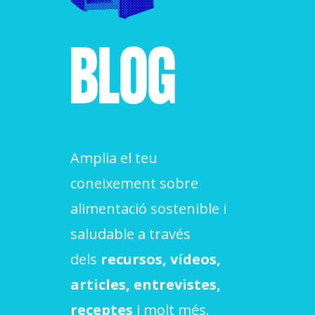
ACCIÓ SOCIAL I JOVES
BLOG
ESPLAIS
SUPORT TERCER SECTOR
Amplia el teu
coneixement sobre
alimentació sostenible i
saludable a través
dels
recursos, vídeos,
articles, entrevistes,
CONEIX FUNDESPLAI
receptes
i molt més.
La Fundació