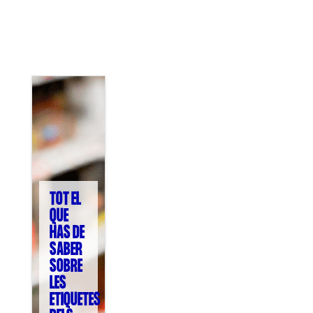
COL·LABORA
Fes voluntariat
Fes un donatiu
Treballa amb nosaltres
TOT EL
QUE
HAS DE
SABER
SOBRE
LES
ETIQUETES