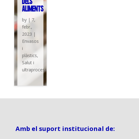
DELS
ALIMENTS
by
|
7,
febr.,
2023
|
Envasos
i
plàstics
,
Salut i
ultraprocessats
Amb el suport institucional de: