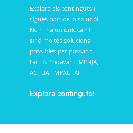
Explora els continguts i
L'equip
sigues part de la solució!
Missió i valors
No hi ha un únic camí,
Els comptes clars
sinó moltes solucions
Memòria d'activitats
possibles per passar a
Proposta educativa
l'acció. Endavant: MENJA,
ACTUA, IMPACTA!
ACTUALITAT
Notícies
Explora continguts!
Butlletins
Diari de la Fundació
Fundesplai als mitjans
Xarxes socials