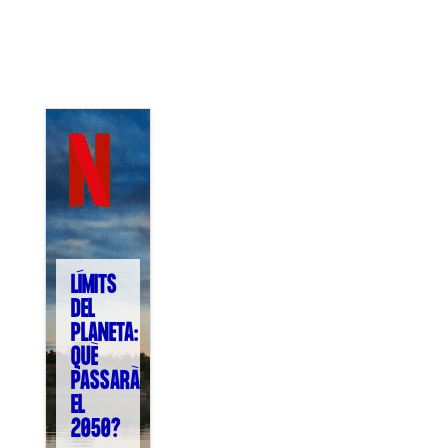
COL·LABORA
Fes voluntariat
Fes un donatiu
Treballa amb nosaltres
LÍMITS
DEL
PLANETA:
QUÈ
PASSARÀ
EL
2050?