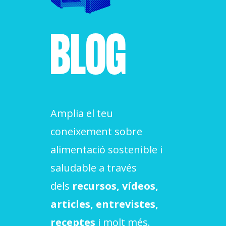
ACCIÓ SOCIAL I JOVES
BLOG
ESPLAIS
SUPORT TERCER SECTOR
Amplia el teu
coneixement sobre
alimentació sostenible i
saludable a través
dels
recursos, vídeos,
articles, entrevistes,
CONEIX FUNDESPLAI
receptes
i molt més.
La Fundació