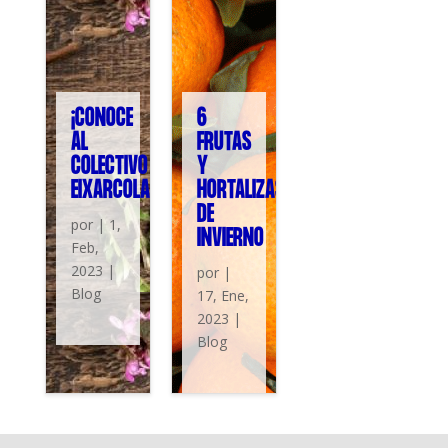
¡CONOCE
6
AL
FRUTAS
COLECTIVO
Y
EIXARCOLANT!
HORTALIZAS
DE
por
|
1,
INVIERNO
Feb,
2023
|
por
|
Blog
17, Ene,
2023
|
Blog