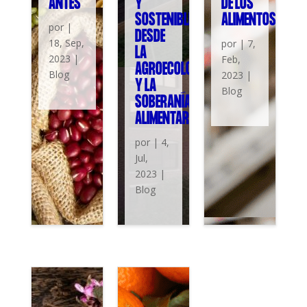
ANTES
Y
DE LOS
SOSTENIBLE
ALIMENTOS
por
|
DESDE
18, Sep,
por
|
7,
LA
2023
|
Feb,
AGROECOLOGÍA
Blog
2023
|
Y LA
Blog
SOBERANÍA
ALIMENTARIA
por
|
4,
Jul,
2023
|
Blog