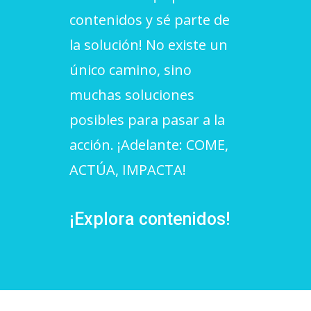
contenidos y sé parte de
L'equip
la solución! No existe un
Missió i valors
único camino, sino
Els comptes clars
muchas soluciones
Memòria d'activitats
posibles para pasar a la
Proposta educativa
acción. ¡Adelante: COME,
ACTÚA, IMPACTA!
ACTUALITAT
Notícies
¡Explora contenidos!
Butlletins
Diari de la Fundació
Fundesplai als mitjans
Xarxes socials