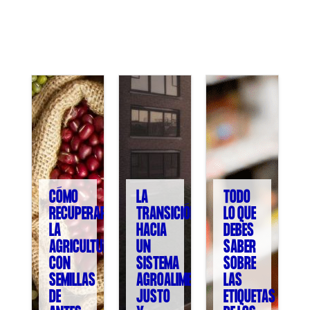
COL·LABORA
Fes voluntariat
Fes un donatiu
Treballa amb nosaltres
CÓMO
LA
TODO
RECUPERAR
TRANSICIÓN
LO QUE
LA
HACIA
DEBES
AGRICULTURA
UN
SABER
CON
SISTEMA
SOBRE
SEMILLAS
AGROALIMENTARIO
LAS
DE
JUSTO
ETIQUETAS