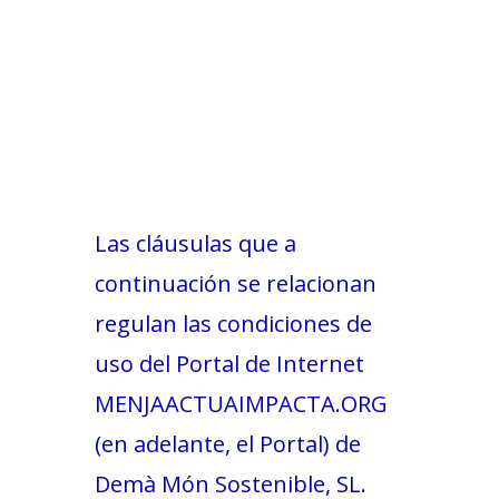
GENERALES
ACCIÓ SOCIAL I JOVES
DE USO
ESPLAIS
SUPORT TERCER SECTOR
Las cláusulas que a
continuación se relacionan
regulan las condiciones de
uso del Portal de Internet
MENJAACTUAIMPACTA.ORG
(en adelante, el Portal) de
CONEIX FUNDESPLAI
Demà Món Sostenible, SL.
La Fundació