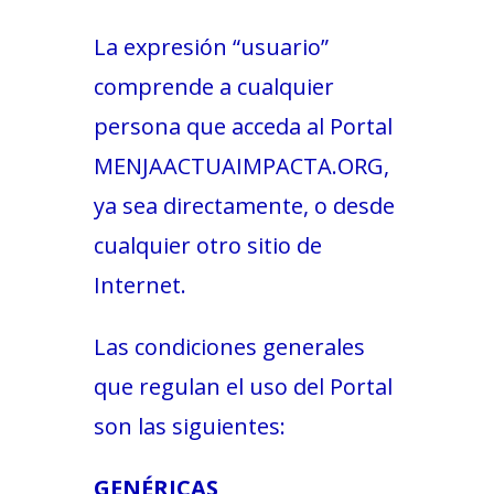
L'equip
La expresión “usuario”
Missió i valors
comprende a cualquier
persona que acceda al Portal
Els comptes clars
MENJAACTUAIMPACTA.ORG,
Memòria d'activitats
ya sea directamente, o desde
Proposta educativa
cualquier otro sitio de
ACTUALITAT
Internet.
Notícies
Las condiciones generales
Butlletins
que regulan el uso del Portal
Diari de la Fundació
son las siguientes:
Fundesplai als mitjans
Xarxes socials
GENÉRICAS