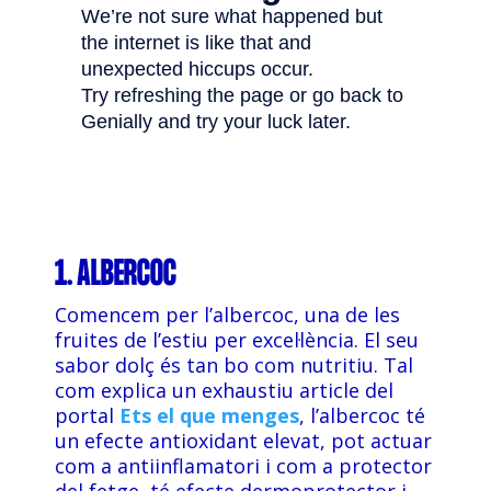
COL·LABORA
Fes voluntariat
Fes un donatiu
Treballa amb nosaltres
1. ALBERCOC
Comencem per l’albercoc, una de les
fruites de l’estiu per excel·lència. El seu
sabor dolç és tan bo com nutritiu. Tal
com explica un exhaustiu article del
portal
Ets el que menges
, l’albercoc té
un efecte antioxidant elevat, pot actuar
com a antiinflamatori i com a protector