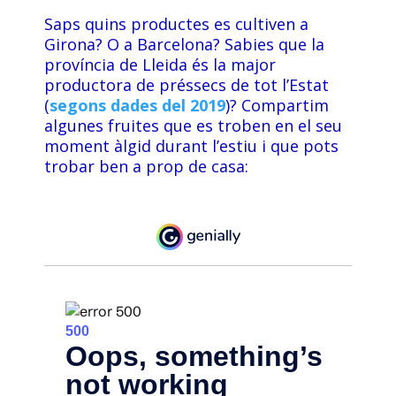
Saps quins productes es cultiven a
L'equip
Girona? O a Barcelona? Sabies que la
província de Lleida és la major
Missió i valors
productora de préssecs de tot l’Estat
Els comptes clars
(
segons dades del 2019
)? Compartim
algunes fruites que es troben en el seu
Memòria d'activitats
moment àlgid durant l’estiu i que pots
trobar ben a prop de casa:
Proposta educativa
ACTUALITAT
Notícies
Butlletins
Diari de la Fundació
Fundesplai als mitjans
Xarxes socials