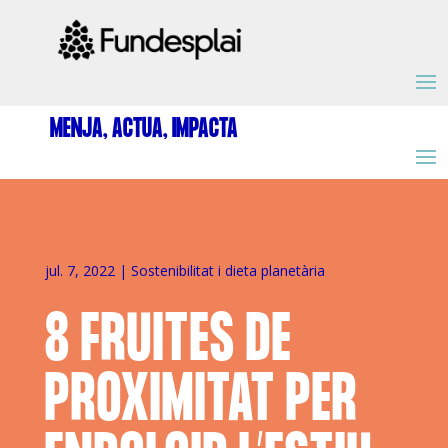
ACTIVITATS D'ESTIU
MENJA, ACTUA, IMPACTA
MÓN ESCOLAR
ALBERG CENTRE ESPLAI
jul. 7, 2022
|
Sostenibilitat i dieta planetària
8 FRUITES DE
FORMACIÓ
PROXIMITAT PER
CASES DE COLÒNIES