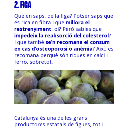
2. FIGA
Què en saps, de la figa? Potser saps que
és rica en fibra i que
millora el
restrenyiment
, oi? Però sabies que
impedeix la reabsorció del colesterol
?
I que també
se’n recomana el consum
en cas d’osteoporosi o anèmia
? Això es
recomana perquè són riques en calci i
ferro, sobretot.
Catalunya és una de les grans
productores estatals de figues, tot i