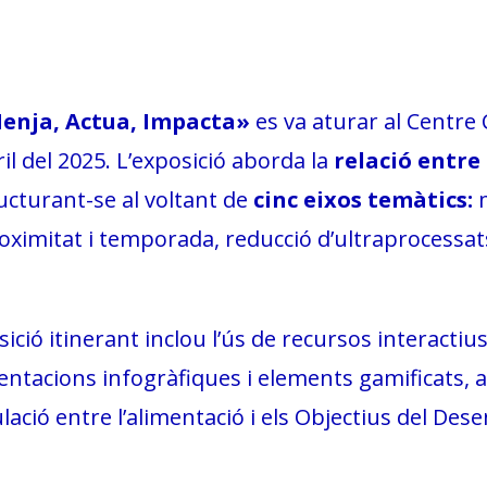
enja, Actua, Impacta»
es va aturar al Centre 
ril del 2025. L’exposició aborda la
relació entre
ucturant-se al voltant de
cinc eixos temàtics:
m
ximitat i temporada, reducció d’ultraprocessats 
ició itinerant inclou l’ús de recursos interacti
entacions infogràfiques i elements gamificats, am
ulació entre l’alimentació i els Objectius del D