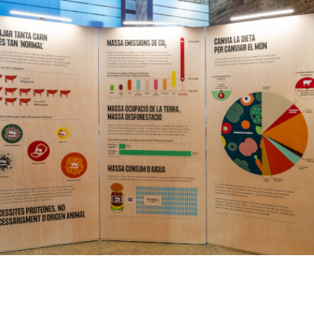
clars
Fundesplai als mitjans
tivitats
Xarxes socials
ucativa