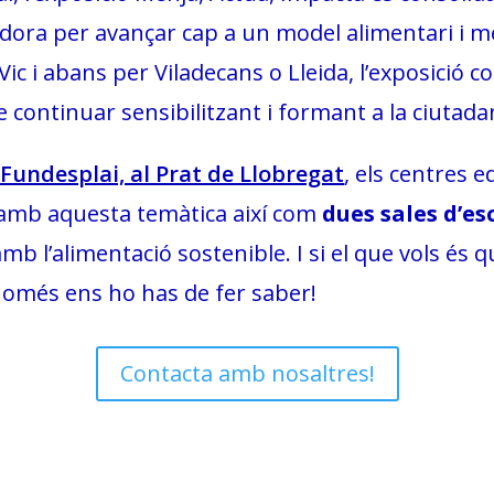
ora per avançar cap a un model alimentari i mes
ic i abans per Viladecans o Lleida, l’exposició c
de continuar sensibilitzant i formant a la ciutada
 Fundesplai, al Prat de Llobregat
, els centres 
amb aquesta temàtica així com
dues sales d’e
b l’alimentació sostenible. I si el que vols és 
només ens ho has de fer saber!
Contacta amb nosaltres!