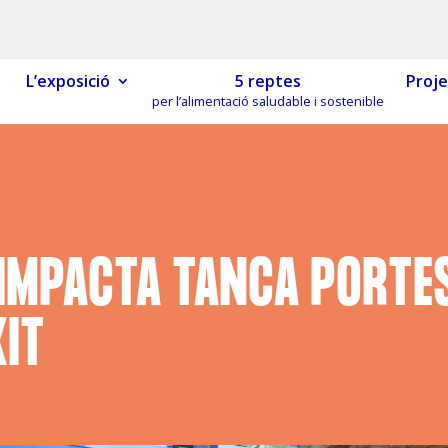
L’exposició
5 reptes
Proje
per l’alimentació saludable i sostenible
MÓN ESCOLAR
ALBERG CENTRE
CCIÓ SOCIAL I JOVES
ESPLAIS
IMPACTA TANCA PORTES
XIT
ACTUALITAT
COL·
Notícies
Butlletins
ors
Diari de la Fundació