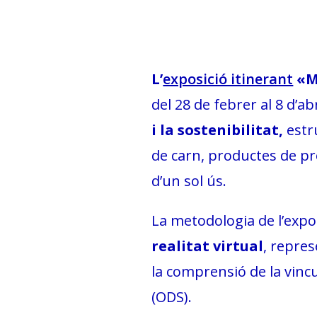
L’
exposició itinerant
«M
del 28 de febrer al 8 d’ab
i la sostenibilitat,
estr
de carn, productes de pro
d’un sol ús.
La metodologia de l’expos
realitat virtual
, repres
la comprensió de la vinc
(ODS).