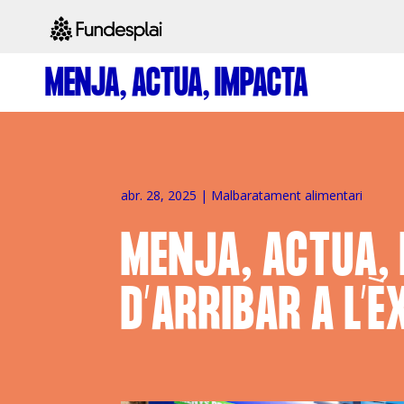
MENJA, ACTUA, IMPACTA
ACTIVITATS D'ESTIU
CASES DE COLÒNIES
A
abr. 28, 2025
|
Malbaratament alimentari
MENJA, ACTUA, 
D’ARRIBAR A L’È
CONEIX FUNDESPLAI
La Fundació
L'equip
Missió i val