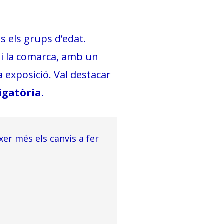
ts els grups d’edat.
t i la comarca, amb un
 exposició. Val destacar
igatòria.
er més els canvis a fer