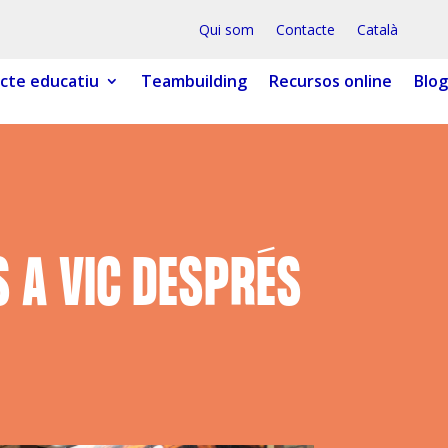
Qui som
Contacte
Català
cte educatiu
Teambuilding
Recursos online
Blog
 ESPLAI
FORMACIÓ
SUPORT TERCER SECTOR
 A VIC DESPRÉS
LABORA
Fes voluntariat
Fes un donatiu
Treballa amb nosaltres