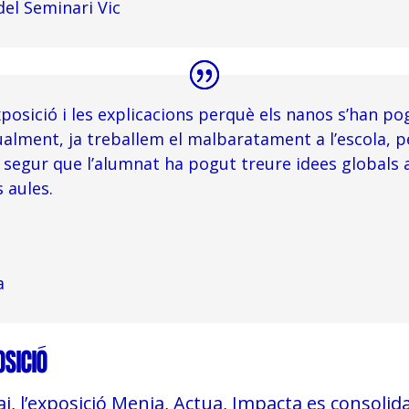
el Seminari Vic
posició i les explicacions perquè els nanos s’han pog
alment, ja treballem el malbaratament a l’escola, pe
 segur que l’alumnat ha pogut treure idees globals
 aules.
a
OSICIÓ
, l’exposició Menja, Actua, Impacta es consoli