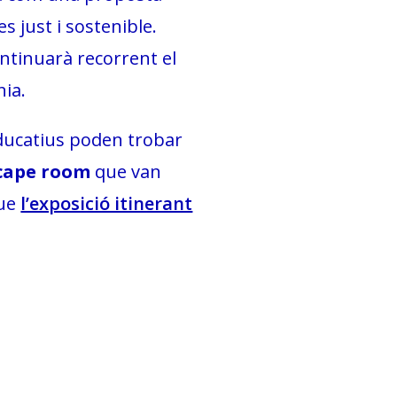
 just i sostenible.
ontinuarà recorrent el
nia.
educatius poden trobar
scape room
que van
que
l’exposició itinerant