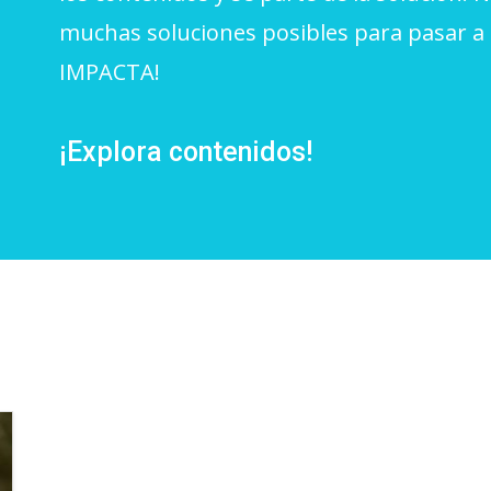
clars
Fundesplai als mitjans
muchas soluciones posibles para pasar a 
tivitats
Xarxes socials
IMPACTA!
ucativa
¡Explora contenidos!