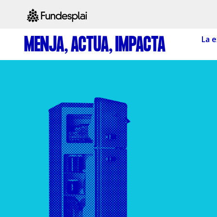
MENJA, ACTUA, IMPACTA
La e
ACTIVITATS D'ESTIU
CASES DE COLÒNIES
A
CONEIX FUNDESPLAI
La Fundació
L'equip
Missió i val