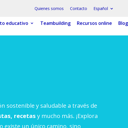
Quienes somos
Contacto
Español
to educativo
Teambuilding
Recursos online
Blog
 ESPLAI
FORMACIÓ
SUPORT TERCER SECTOR
n sostenible y saludable a través de
LABORA
Fes voluntariat
stas, recetas
y mucho más. ¡Explora
Fes un donatiu
No existe un único camino, sino
Treballa amb nosaltres