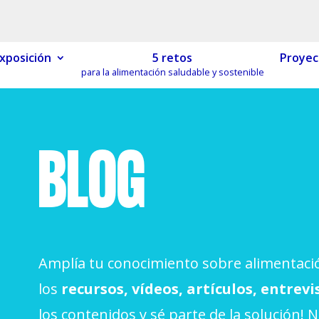
xposición
5 retos
Proyec
para la alimentación saludable y sostenible
MÓN ESCOLAR
ALBERG CENTRE
CCIÓ SOCIAL I JOVES
ESPLAIS
BLOG
Amplía tu conocimiento sobre alimentació
ACTUALITAT
COL·
Notícies
los
recursos, vídeos, artículos, entrevi
Butlletins
los contenidos y sé parte de la solución! 
ors
Diari de la Fundació