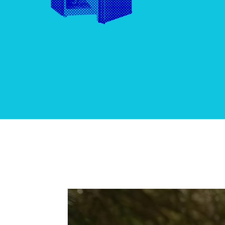
Els comptes 
Memòria d'ac
Proposta ed