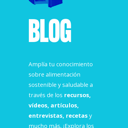
ACCIÓ SOCIAL I JOVES
BLOG
ESPLAIS
SUPORT TERCER SECTOR
Amplía tu conocimiento
sobre alimentación
sostenible y saludable a
través de los
recursos,
vídeos, artículos,
entrevistas, recetas
y
CONEIX FUNDESPLAI
mucho más. ¡Explora los
La Fundació