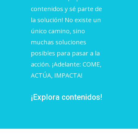
contenidos y sé parte de
L'equip
la solución! No existe un
Missió i valors
único camino, sino
Els comptes clars
muchas soluciones
Memòria d'activitats
posibles para pasar a la
Proposta educativa
acción. ¡Adelante: COME,
ACTÚA, IMPACTA!
ACTUALITAT
Notícies
¡Explora contenidos!
Butlletins
Diari de la Fundació
Fundesplai als mitjans
Xarxes socials