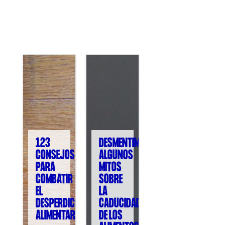
COL·LABORA
Fes voluntariat
Fes un donatiu
Treballa amb nosaltres
123
DESMENTIMOS
CONSEJOS
ALGUNOS
PARA
MITOS
COMBATIR
SOBRE
EL
LA
DESPERDICIO
CADUCIDAD
ALIMENTARIO
DE LOS