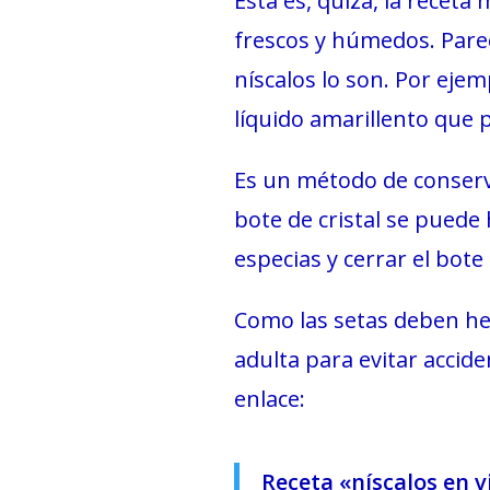
Ésta es, quizá, la receta
frescos y húmedos. Parec
níscalos lo son. Por ejem
líquido amarillento que
Es un método de conserva
bote de cristal se puede 
especias y cerrar el bot
Como las setas deben he
adulta para evitar accid
enlace:
Receta «níscalos en 