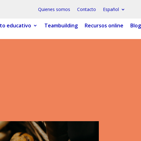
Quienes somos
Contacto
Español
to educativo
Teambuilding
Recursos online
Blog
 ESPLAI
FORMACIÓ
SUPORT TERCER SECTOR
LABORA
Fes voluntariat
Fes un donatiu
Treballa amb nosaltres