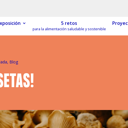
xposición
5 retos
Proyec
para la alimentación saludable y sostenible
MÓN ESCOLAR
ALBERG CENTRE
CCIÓ SOCIAL I JOVES
ESPLAIS
rada
,
Blog
SETAS!
ACTUALITAT
COL·
Notícies
Butlletins
ors
Diari de la Fundació