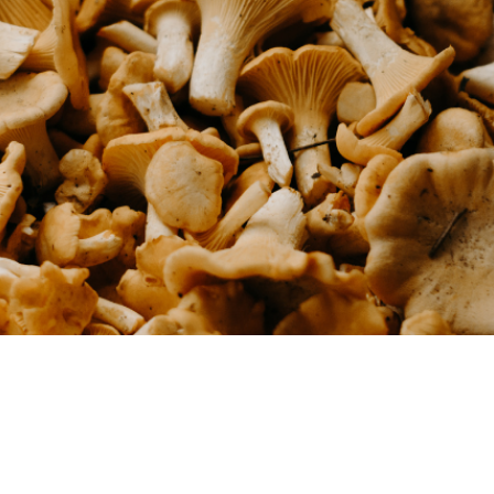
clars
Fundesplai als mitjans
tivitats
Xarxes socials
ucativa