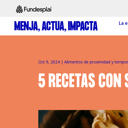
MENJA, ACTUA, IMPACTA
La e
ACTIVITATS D'ESTIU
CASES DE COLÒNIES
A
Oct 9, 2024
|
Alimentos de proximidad y tempo
5 RECETAS CON 
CONEIX FUNDESPLAI
La Fundació
L'equip
Missió i val