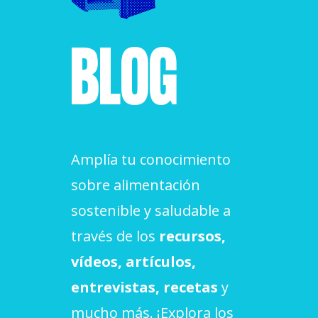
ACCIÓ SOCIAL I JOVES
BLOG
ESPLAIS
SUPORT TERCER SECTOR
Amplía tu conocimiento
sobre alimentación
sostenible y saludable a
través de los
recursos,
vídeos, artículos,
entrevistas, recetas
y
CONEIX FUNDESPLAI
mucho más. ¡Explora los
La Fundació