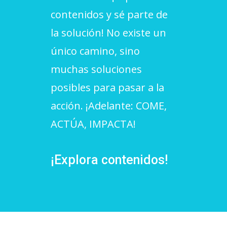
contenidos y sé parte de
L'equip
la solución! No existe un
Missió i valors
único camino, sino
Els comptes clars
muchas soluciones
Memòria d'activitats
posibles para pasar a la
Proposta educativa
acción. ¡Adelante: COME,
ACTÚA, IMPACTA!
ACTUALITAT
Notícies
¡Explora contenidos!
Butlletins
Diari de la Fundació
Fundesplai als mitjans
Xarxes socials