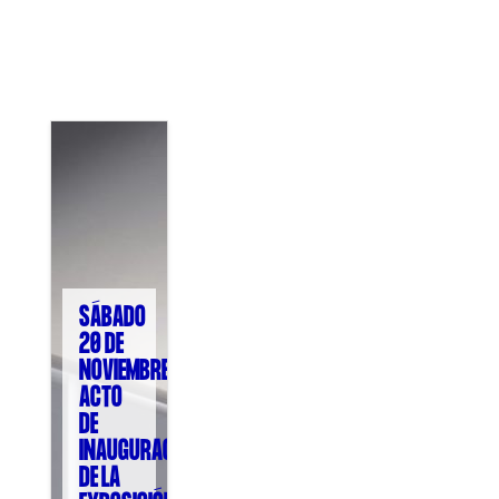
COL·LABORA
Fes voluntariat
Fes un donatiu
Treballa amb nosaltres
SÁBADO
20 DE
NOVIEMBRE:
ACTO
DE
INAUGURACIÓN
DE LA